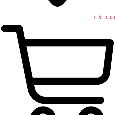
0.00
د.ك
0