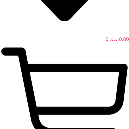
0.00
د.ك
0