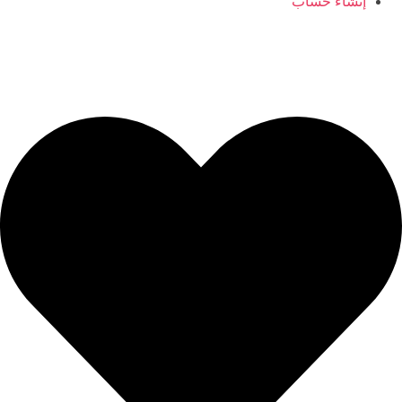
إنشاء حساب
ajyaalkids@gmail.com
0096566406554