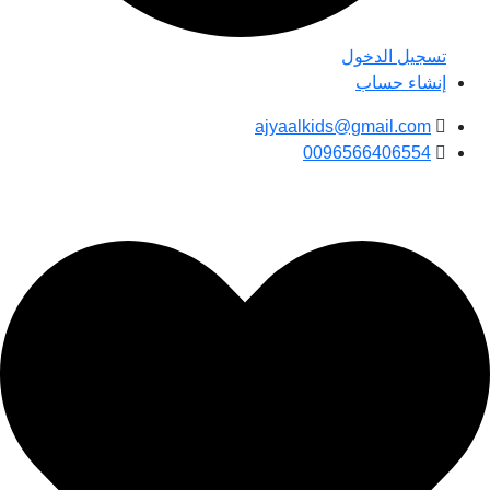
تسجيل الدخول
إنشاء حساب
ajyaalkids@gmail.com
0096566406554