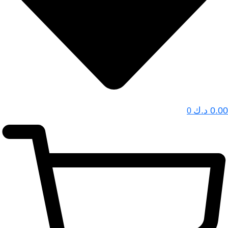
0.00
د.ك
0