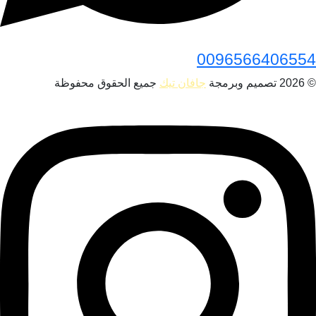
0096566406554
© 2026 تصميم وبرمجة
جافان تيك
جميع الحقوق محفوظة