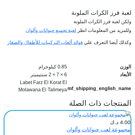
لعبة فرز الكرات الملونة
ولكن لعبة فرز الكرات الملونة
وللمزيد من المعلومات انظر
لعبة تجميع حيوانات وألوان
وكذلك أيضا التعرف علي
فوائد ألعاب التركيبات للأطفال والصغار
الوزن
0.85 كيلوجرام
الأبعاد
6 × 7 × 2 سنتيميتر
Labet Farz El Korat El
mf_shipping_english_name
Molawana El Talimeya
المنتجات ذات الصلة
4.00
د.ك
مجموعة لعب حيوانات وألوان