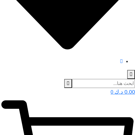
0.00
د.ك
0