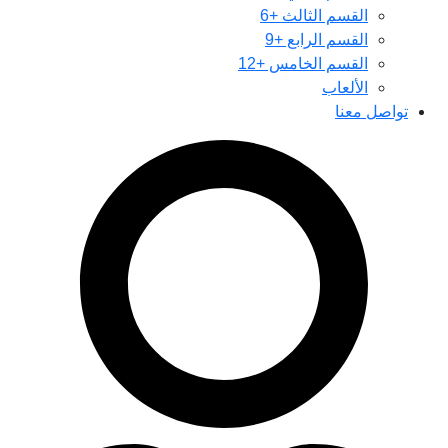
القسم الثالث +6
القسم الرابع +9
القسم الخامس +12
الألعاب
تواصل معنا