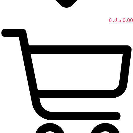
0.00
د.ك
0