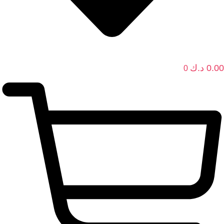
0.00
د.ك
0