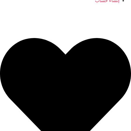
إنشاء حساب
ajyaalkids@gmail.com
0096566406554