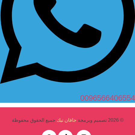
0096566406554
© 2026 تصميم وبرمجة
جافان تيك
جميع الحقوق محفوظة