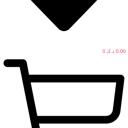
0.00
د.ك
0