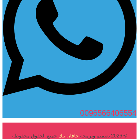
0096566406554
© 2026 تصميم وبرمجة
جافان تيك
جميع الحقوق محفوظة