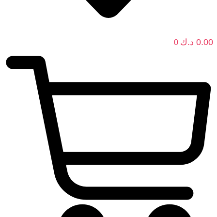
0.00
د.ك
0