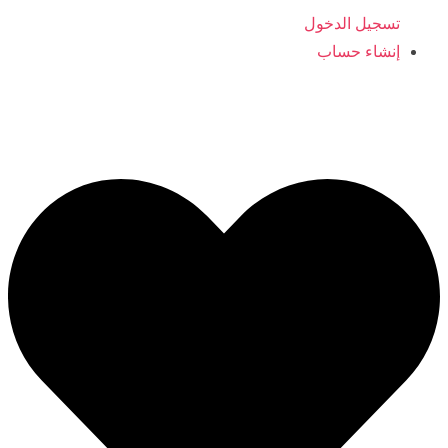
تسجيل الدخول
إنشاء حساب
ajyaalkids@gmail.com
0096566406554