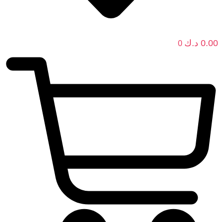
0.00
د.ك
0