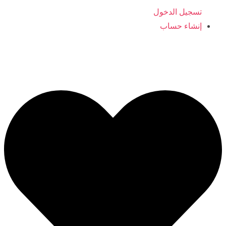
تسجيل الدخول
إنشاء حساب
ajyaalkids@gmail.com
0096566406554