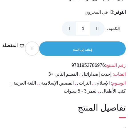
التوفر:
في المخزون
الكمية:
كمية
رموزنا
المفضلة
الإسلامية
إضافة إلى السلة
–
السلسلة
رقم المنتج:
9781952786976
الإسلامية
الفئات:
إحدث إصداراتنا
,
القسم الثاني +3
للصغار
الوسوم:
الإسلام
,
التراث
,
,
اللغة العربية
,
كتب الأطفال
,
لعمر 3 - 5 سنوات
تفاصيل المنتج