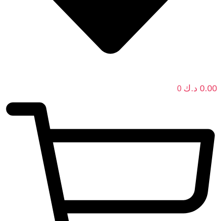
0.00
د.ك
0