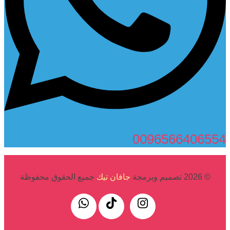
0096566406554
© 2026 تصميم وبرمجة
جافان تيك
جميع الحقوق محفوظة