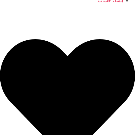
إنشاء حساب
ajyaalkids@gmail.com
0096566406554