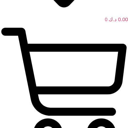
0.00
د.ك
0