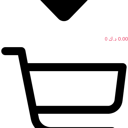
0.00
د.ك
0