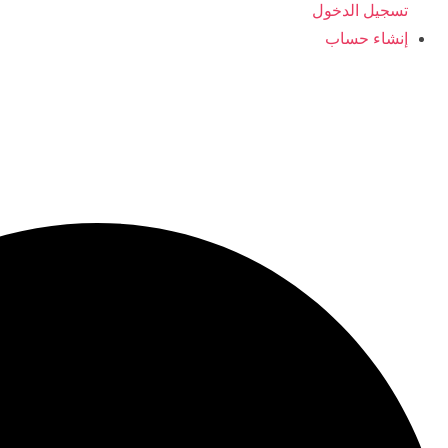
تسجيل الدخول
إنشاء حساب
0096566406554
ajyaalkids@gmail.com