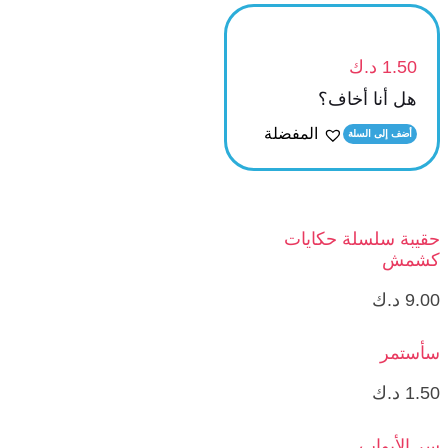
1.50
د.ك
هل أنا أخاف؟
المفضلة
أضف إلى السلة
حقيبة سلسلة حكايات
كشمش
9.00
د.ك
سأستمر
1.50
د.ك
سر الأبواب