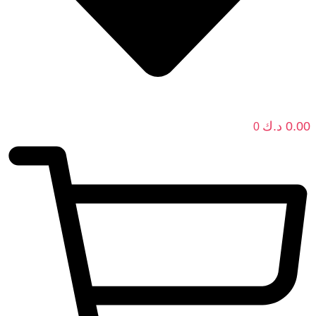
0.00
د.ك
0