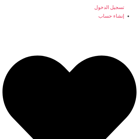
تسجيل الدخول
إنشاء حساب
ajyaalkids@gmail.com
0096566406554