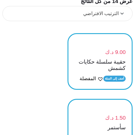
عرض ⁦14⁩ من كل النتائج
9.00
د.ك
حقيبة سلسلة حكايات
كشمش
المفضلة
أضف إلى السلة
1.50
د.ك
سأستمر