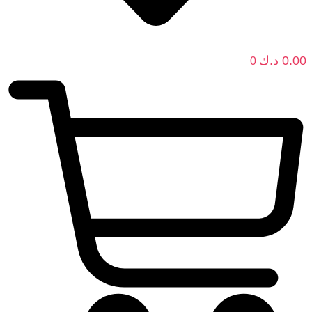
0.00
د.ك
0