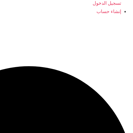
تسجيل الدخول
إنشاء حساب
0096566406554
ajyaalkids@gmail.com