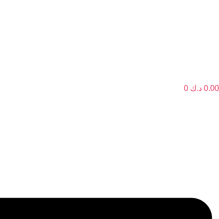
0.00
د.ك
0