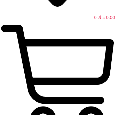
0.00
د.ك
0