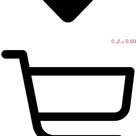
0.00
د.ك
0