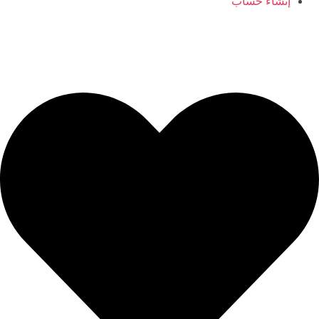
إنشاء حساب
ajyaalkids@gmail.com
0096566406554